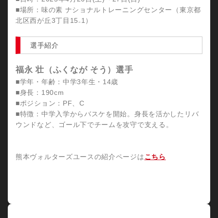
■場所：味の素 ナショナルトレーニングセンター（東京都
北区⻄が丘3丁目15­₋1）
選手紹介
福永 壮（ふくなが そう）選手
■学年・年齢：中学3年生・14歳
■身長：190cm
■ポジション：PF、C
■特徴：中学入学からバスケを開始。身長を活かしたリバ
ウンドなど、ゴール下でチームを攻守で支える。
熊本ヴォルターズユースの紹介ページは
こちら