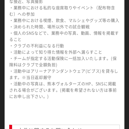
な接近、写真撮影
・業務中における私的な座席取りやイベント（配布物含
む）への参加
・業務中における喫煙、飲食、マルシェやグッズ等の購入
・決められた時間、場所以外での試合観戦
・個人のSNSなどで、業務中の写真、動画、情報を掲載す
ること
・クラブの不利益になる行動
・活動によって知り得た情報を外部へ漏らすこと
・チームが指定する活動保険に一括加入いたします。(保
険料はクラブで全額負担)
・活動中はアリーナアテンダントウェア(ビブス)を貸与し
ます。※当日返却厳守
・活動中の写真は、熊本ヴォルターズのHP、SNSに掲載
される場合がございます。(掲載を希望されない方は事前
にお申し出下さい。)