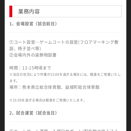
業務内容
1、会場設営（試合前日）
①コート設営…ゲームコートの設営(フロアマーキング敷
設、椅子並べ等)
②会場内外の装飾物設置
時間：13-15時頃まで
※当日の状況により作業が15:00を過ぎる場合には、軽食をご用意いたし
ます。
場所：熊本県立総合体育館、益城町総合体育館
※15:00を過ぎる場合は軽食をご用意いたします。
2、試合運営（試合当日）