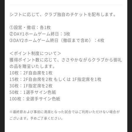
シフトに応じて、クラブ独自のチケットを配布します。
①設営・撤収：各1枚
②DAY1ホームゲーム終日：3枚
➂DAY2ホームゲーム終日（撤収まで含め）：4枚
＜ポイント制度について＞
獲得ポイント数に応じて、ささやかながらクラブから御礼
の品を贈呈いたします。
10枚：2F自由席を1枚
15枚：2F自由席を2枚 もしくは 1F指定席を1枚
30枚：1F指定席を2枚
50枚：1選手サイン色紙
100枚：全選手サイン色紙
※最終節および事前に満席となった試合ではご利用いただけない場合が
ございます。予めご了承ください。