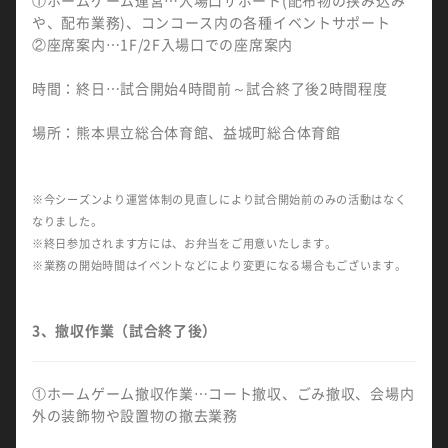
①ホームゲーム運営…入場口サポート(配布物の挟み込み
や、配布業務)、コンコース内の各種イベントサポート
②座席案内…1F/2F入場口での座席案内
時間：終日…試合開始4時間前～試合終了後2時間程度
場所：熊本県立総合体育館、益城町総合体育館
※今シーズンより運営体制の見直しにより試合開始前のみの活動はなく
なりました。
※終日参加されます方には、お弁当をご用意いたします。
※業務の開始時間はイベントなどにより変更になる場合もございます。
3、撤収作業（試合終了後）
①ホームゲーム撤収作業…コート撤収、ごみ撤収、会場内
外の装飾物や設置物の撤去業務