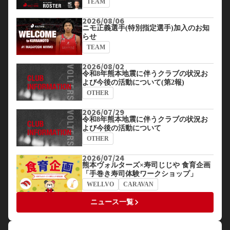
TEAM
2026/08/06
ニモ正義選手(特別指定選手)加入のお知
らせ
TEAM
2026/08/02
令和8年熊本地震に伴うクラブの状況お
よび今後の活動について(第2報)
OTHER
2026/07/29
令和8年熊本地震に伴うクラブの状況お
よび今後の活動について
OTHER
2026/07/24
熊本ヴォルターズ×寿司じじや 食育企画
「手巻き寿司体験ワークショップ」
WELLVO
CARAVAN
keyboard_arrow_right
ニュース一覧