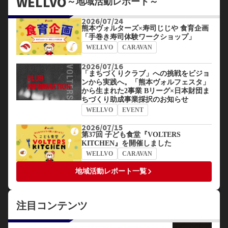
WELLVO
～地域活動レポート～
2026/07/24
熊本ヴォルターズ×寿司じじや 食育企画
「手巻き寿司体験ワークショップ」
WELLVO
CARAVAN
2026/07/16
「まちづくりクラブ」への挑戦をビジョ
ンから実践へ。「熊本ヴォルフェスタ」
から生まれた2事業 Bリーグ×日本財団ま
ちづくり助成事業採択のお知らせ
WELLVO
EVENT
2026/07/15
第37回 子ども食堂『VOLTERS
KITCHEN』を開催しました
WELLVO
CARAVAN
keyboard_arrow_right
地域活動レポート一覧
注目コンテンツ