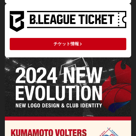
keyboard_arrow_right
チケット情報