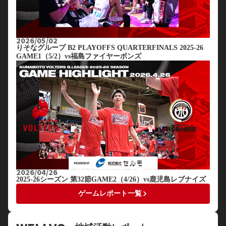
2026/05/02
りそなグループ B2 PLAYOFFS QUARTERFINALS 2025-26
GAME1（5/2）vs福島ファイヤーボンズ
2026/04/26
2025-26シーズン 第32節GAME2（4/26）vs鹿児島レブナイズ
keyboard_arrow_right
ゲームレポート一覧