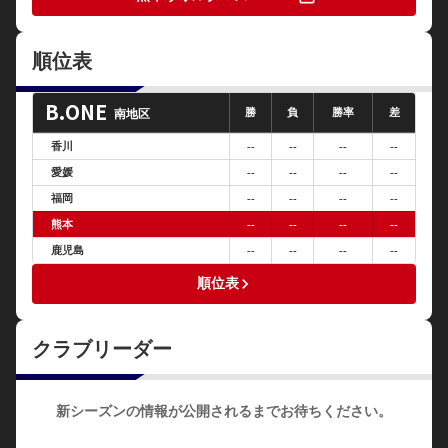
順位表
B.ONE
勝
負
勝率
差
南地区
香川
--
--
--
--
愛媛
--
--
--
--
福岡
--
--
--
--
熊本
--
--
--
--
鹿児島
--
--
--
--
keyboard_arrow_right
順位表
クラブリーダー
新シーズンの情報が公開されるまでお待ちください。