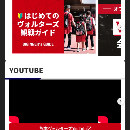
keyboard_arrow_right
YOUTUBE
keyboard_arrow_right
open_in_new
熊本ヴォルターズYouTube