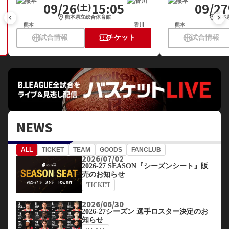
09/26
15:05
09/27
(土)
location_on
location_on
keyboard_arrow_left
keyboard_arrow_right
熊本県立総合体育館
熊本
熊本
香川
熊本
sports_basketball
confirmation_number
sports_basketball
試合情報
チケット
試合情報
NEWS
ALL
TICKET
TEAM
GOODS
FANCLUB
2026/07/02
2026-27 SEASON『シーズンシート』販
売のお知らせ
TICKET
2026/06/30
2026-27シーズン 選手ロスター決定のお
知らせ