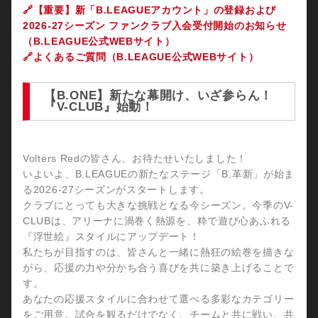
🔗【重要】新「B.LEAGUEアカウント」の登録および
2026-27シーズン ファンクラブ入会受付開始のお知らせ
（B.LEAGUE公式WEBサイト）
🔗よくあるご質問（B.LEAGUE公式WEBサイト）
【B.ONE】新たな幕開け、いざ参らん！
『V-CLUB』始動！
Volters Redの皆さん、お待たせいたしました！
いよいよ、B.LEAGUEの新たなステージ「B.革新」が始ま
る2026-27シーズンがスタートします。
クラブにとっても大きな挑戦となる今シーズン。今季のV-
CLUBは、アリーナに渦巻く熱源を、粋で遊び心あふれる
『浮世絵』スタイルにアップデート！
私たちが目指すのは、皆さんと一緒に熱狂の絵巻を描きな
がら、応援の力や分かち合う喜びを共に築き上げることで
す。
あなたの応援スタイルに合わせて選べる多彩なカテゴリー
をご用意。試合を観るだけでなく、チームと共に戦い、共