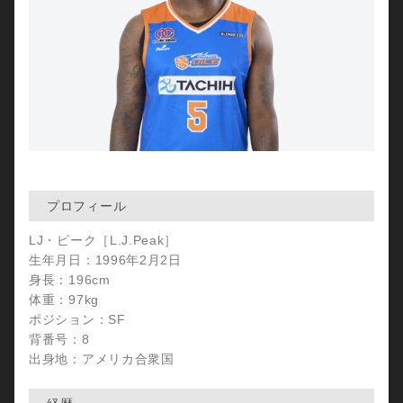
プロフィール
LJ・ピーク［L.J.Peak］
生年月日：1996年2月2日
身長：196cm
体重：97kg
ポジション：SF
背番号：8
出身地：アメリカ合衆国