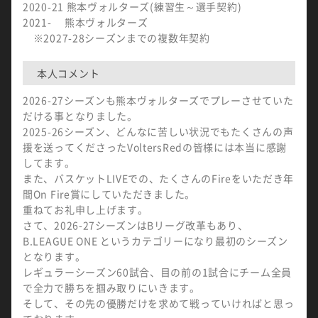
2020-21 熊本ヴォルターズ(練習生～選手契約)
2021- 熊本ヴォルターズ
※2027-28シーズンまでの複数年契約
本人コメント
2026-27シーズンも熊本ヴォルターズでプレーさせていた
だける事となりました。
2025-26シーズン、どんなに苦しい状況でもたくさんの声
援を送ってくださったVoltersRedの皆様には本当に感謝
してます。
また、バスケットLIVEでの、たくさんのFireをいただき年
間On Fire賞にしていただきました。
重ねてお礼申し上げます。
さて、2026-27シーズンはBリーグ改革もあり、
B.LEAGUE ONE というカテゴリーになり最初のシーズン
となります。
レギュラーシーズン60試合、目の前の1試合にチーム全員
で全力で勝ちを掴み取りにいきます。
そして、その先の優勝だけを求めて戦っていければと思っ