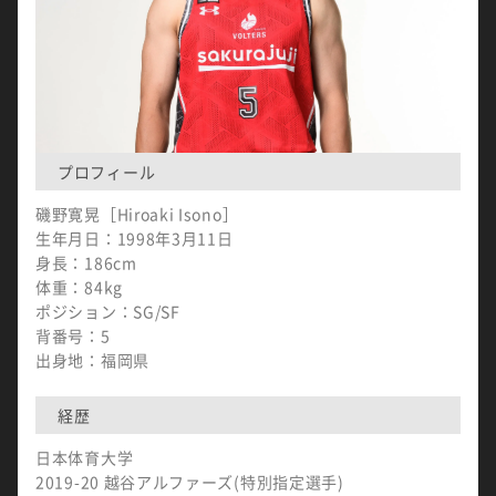
プロフィール
磯野寛晃［Hiroaki Isono］
生年月日：1998年3月11日
身長：186cm
体重：84kg
ポジション：SG/SF
背番号：5
出身地：福岡県
経歴
日本体育大学
2019-20 越谷アルファーズ(特別指定選手)